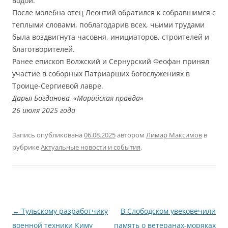
водой.
После молебна отец Леонтий обратился к собравшимся с
теплыми словами, поблагодарив всех, чьими трудами
была воздвигнута часовня, инициаторов, строителей и
благотворителей.
Ранее епископ Волжский и Сернурский Феофан принял
участие в соборных Патриарших богослужениях в
Троице-Сергиевой лавре.
Дарья Богданова, «Марийская правда»
26 июля 2025 года
Запись опубликована
06.08.2025
автором
Лимар Максимов
в
рубрике
Актуальные новости и события
.
Навигация
←
Тульскому разработчику
В Слободском увековечили
по
военной техники Киму
память о ветеранах-моряках