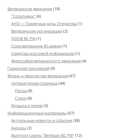
Ветеранское движение
(18)
"Соратники"
(6)
АНО — Памятные даты Отечества
(1)
Ветеранские организации
(2)
ОООВ ВС РФ
(1)
Союз ветеранов 40 армии
(1)
Средства массовой информации
(1)
Философия ветеранского движения
(4)
Гармония поколений
(9)
Жизнь и творчество ветеранов
(47)
Литературная страница
(44)
Проза
(8)
Стихи
(8)
Музыка и пение
(3)
Информационные материалы
(67)
Актуальные новости и события
(38)
Анонсы
(2)
Выпуски газеты "Ветеран ВС РФ"
(12)