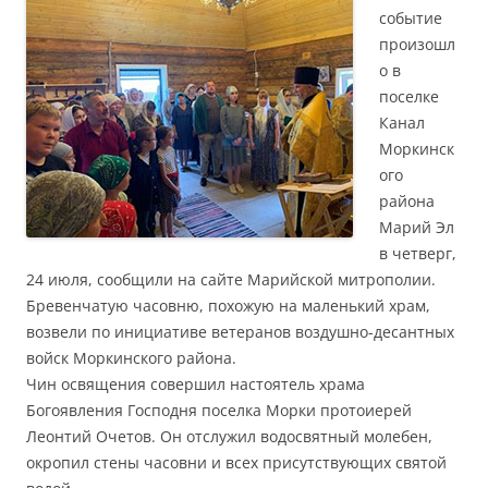
событие
произошл
о в
поселке
Канал
Моркинск
ого
района
Марий Эл
в четверг,
24 июля, сообщили на сайте Марийской митрополии.
Бревенчатую часовню, похожую на маленький храм,
возвели по инициативе ветеранов воздушно-десантных
войск Моркинского района.
Чин освящения совершил настоятель храма
Богоявления Господня поселка Морки протоиерей
Леонтий Очетов. Он отслужил водосвятный молебен,
окропил стены часовни и всех присутствующих святой